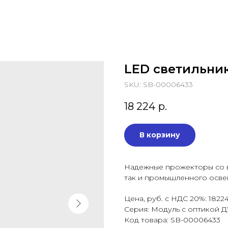
LED светильни
SKU:
SB-00006433
18 224
р.
В корзину
Надежные прожекторы со в
так и промышленного осве
Цена, руб. с НДС 20%: 1822
Серия: Модуль с оптикой
Код товара: SB-00006433