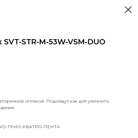
к SVT-STR-M-53W-VSM-DUO
торичной оптикой. Подойдут как для уличного,
щения.
4
 ДУО-ТРИО-КВАТРО-ПЕНТА