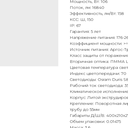
Мощность, Вт: 106
Поток, лм: 16840
Эффективность, лм/Вт: 158
КСС: Ш, 150
IP: 67
Гарантия: 5 лет
Напряжение питания: 176-26
Коэффициент мощности: >=
Источник питания: Аргос-Т
Класс защиты от поражения 
Вторичная оптика: ПММА 
Цветовая температура свет
Индекс цветопередачи: 70
Светодиоды: Osram Duris S
Рабочий ток светодиода: 
Климатическое исполнение
Корпус: Литой экструдир
Крепление: Поворотная лира
трубу до 55мм
Габариты Д/Ш/В: 400х210х2
Объем упаковки: 0.01475
Масса: 3.6