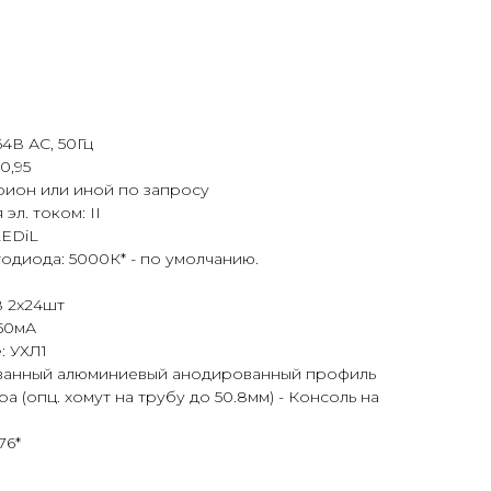
4В АС, 50Гц
0,95
рион или иной по запросу
эл. током: II
LEDiL
одиода: 5000К* - по умолчанию.
8 2x24шт
350мА
: УХЛ1
ованный алюминиевый анодированный профиль
 (опц. хомут на трубу до 50.8мм) - Консоль на
76*