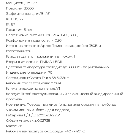
Мощность, Вт: 237
Поток, лм: 35850
Эффективность, лм/Вт: 151
КСС: К, 35
IP: 67
Гарантия: 5 лет
Напряжение питания: 176-264В АС, 50Гц
Коэффициент мощности: >=0,95
Источник питания: Аргос-Трион (с защитой от 380В и
грозозащитой)
Класс защиты от поражения эл. током: I
Вторичная оптика: ПММА LEDiL
Цветовая температура светодиода: 5000К* - по умолчанию.
Индекс цветопередачи: 70
Светодиоды: Osram Duris S8 3x36шт
Рабочий ток светодиода: 350мА
Климатическое исполнение: У1
Корпус: Литой экструдированный алюминиевый анодированный
профиль
Крепление: Поворотная лира (опционально хомут на трубу до
50.8мм или рым-болты для подвеса)
Габариты Д/Ш/В: 600х320х276*
Объем упаковки: 0.02738
Масса: 7.8
Рабочая температура окр. среды: -40°-+40° С