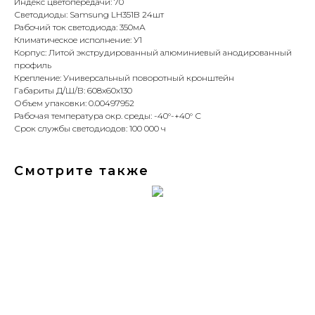
Индекс цветопередачи: 70
Светодиоды: Samsung LH351B 24шт
Рабочий ток светодиода: 350мА
Климатическое исполнение: У1
Корпус: Литой экструдированный алюминиевый анодированный
профиль
Крепление: Универсальный поворотный кронштейн
Габариты Д/Ш/В: 608x60x130
Объем упаковки: 0.00497952
Рабочая температура окр. среды: -40°-+40° С
Срок службы светодиодов: 100 000 ч
Смотрите также