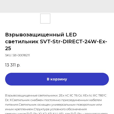
Взрывозащищенный LED
светильник SVT-Str-DIRECT-24W-Ex-
25
SKU:
SB-00018211
13 311
р.
В корзину
Взрывозащищенные светильники. 2Ех nC IIC T6 Gc ХEx tc IIIС T85°C
Dc XСветильник снабжен постоянно присоединенным кабелем
питания.Светильник оснащен универсальным поворотным или
иным креплением.Структура условного обозначения
светильников:SVT-Str Х1-Х2-Х3-Х4(-X5), где SVT-Str – производитель