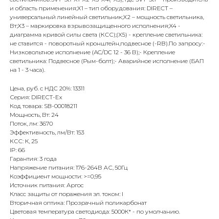
и область применения;Х1 – тип оборудования: DIRECT –
универсальный линейный светильник;Х2 – мощность светильника,
Вт;Х3 – маркировка взрывозащищенного исполнения;X4 -
диаграмма кривой силы света (КСС);(X5) - крепление светильника:
не ставится - поворотный кронштейн,подвесное (-RB).По запросу:-
Низковольтное исполнение (AC/DC 12 - 36 В);- Крепление
светильника: Подвесное (Рым-болт);- Аварийное исполнение (БАП
на 1 - 3 часа).
Цена, руб. с НДС 20%: 13311
Серия: DIRECT-Ex
Код товара: SB-00018211
Мощность, Вт: 24
Поток, лм: 3670
Эффективность, лм/Вт: 153
КСС: К, 25
IP: 66
Гарантия: 3 года
Напряжение питания: 176-264В АС, 50Гц
Коэффициент мощности: >=0,95
Источник питания: Аргос
Класс защиты от поражения эл. током: I
Вторичная оптика: Прозрачный поликарбонат
Цветовая температура светодиода: 5000К* - по умолчанию.