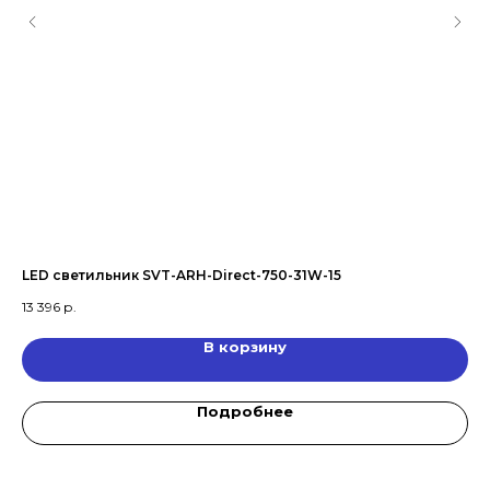
LED светильник SVT-ARH-Direct-750-31W-15
Оф
13 396
р.
В корзину
Подробнее