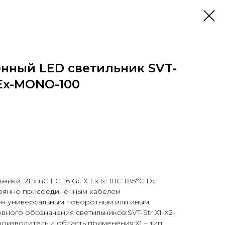
ный LED светильник SVT-
Ex-MONO-100
ки. 2Ех nС IIC T6 Gc Х Ex tc IIIС T85°C Dc
тоянно присоединенным кабелем
ен универсальным поворотным или иным
вного обозначения светильников:SVT-Str Х1-Х2-
 производитель и область применения;Х1 – тип