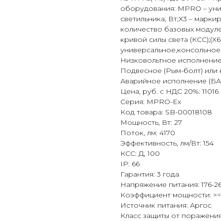
оборудования: MPRO – уни
светильника, Вт;Х3 – марк
количество базовых модуле
кривой силы света (КСС);(X6
универсальное,консольное (
Низковольтное исполнение (
Подвесное (Рым-болт) или 
Аварийное исполнение (БАП 
Цена, руб. с НДС 20%: 11016
Серия: MPRO-Ex
Код товара: SB-00018108
Мощность, Вт: 27
Поток, лм: 4170
Эффективность, лм/Вт: 154
КСС: Д, 100
IP: 66
Гарантия: 3 года
Напряжение питания: 176-26
Коэффициент мощности: >=
Источник питания: Аргос
Класс защиты от поражения 