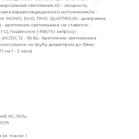
версальный светильник,Х2 – мощность
ировка взрывозащищенного исполнения;X4 -
й: MONO, DUO, TRIO, QUATTRO;X5 - диаграмма
) - крепление светильника: не ставится -
-C), подвесное (-RB).По запросу:-
AC/DC 12 - 36 В);- Крепление светильника:
консольное на трубу диаметром до 55мм;-
на 1 - 3 часа).
4В АС, 50Гц
0,95
эл. током: I