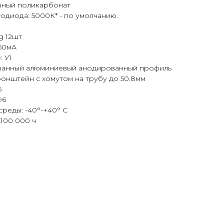
чный поликарбонат
одиода: 5000К* - по умолчанию.
g 12шт
350мА
 У1
ованный алюминиевый анодированный профиль
онштейн с хомутом на трубу до 50.8мм
5
96
среды: -40°-+40° С
100 000 ч