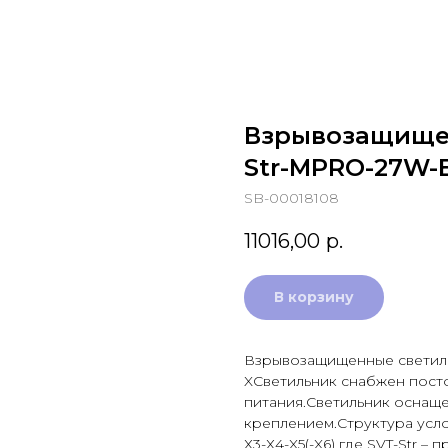
Взрывозащищен
Str-MPRO-27W-
SB-00018108
11016,00
р.
В корзину
Взрывозащищенные светильни
XСветильник снабжен пос
питания.Светильник оснащ
креплением.Структура усло
Х3-Х4-X5(-X6) где SVT-Str –