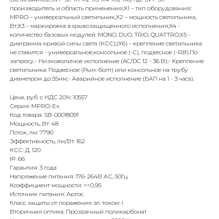
производитель и область применения;Х1 – тип оборудования:
MPRO – универсальный светильник,Х2 – мощность светильника,
Вт;Х3 – маркировка взрывозащищенного исполнения;X4 -
количество базовых модулей: MONO, DUO, TRIO, QUATTRO;X5 -
диаграмма кривой силы света (КСС);(X6) - крепление светильника:
не ставится - универсальное,консольное (-C), подвесное (-RB).По
запросу:- Низковольтное исполнение (AC/DC 12 - 36 В);- Крепление
светильника: Подвесное (Рым-болт) или консольное на трубу
диаметром до 55мм;- Аварийное исполнение (БАП на 1 - 3 часа).
Цена, руб. с НДС 20%: 10557
Серия: MPRO-Ex
Код товара: SB-00018091
Мощность, Вт: 48
Поток, лм: 7790
Эффективность, лм/Вт: 162
КСС: Д, 120
IP: 66
Гарантия: 3 года
Напряжение питания: 176-264В АС, 50Гц
Коэффициент мощности: >=0,95
Источник питания: Аргос
Класс защиты от поражения эл. током: I
Вторичная оптика: Прозрачный поликарбонат