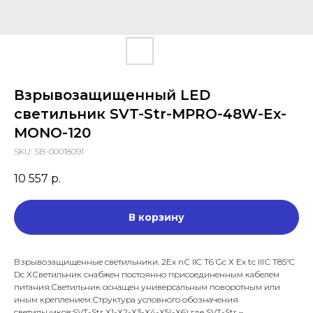
Взрывозащищенный LED
светильник SVT-Str-MPRO-48W-Ex-
MONO-120
SKU:
SB-00018091
10 557
р.
В корзину
Взрывозащищенные светильники. 2Ех nС IIC T6 Gc Х Ex tc IIIС T85°C
Dc XСветильник снабжен постоянно присоединенным кабелем
питания.Светильник оснащен универсальным поворотным или
иным креплением.Структура условного обозначения
светильников:SVT-Str Х1-Х2-Х3-Х4-X5(-X6) где SVT-Str –