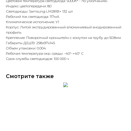
Цветовая температура светодиода: 5000К* - по умолчанию.
Индекс цветопередачи: 80
Светодиоды: Samsung LM281B+ 132 шт
Рабочий ток светодиода: 117мА
Климатическое исполнение: У1
Корпус: Литой экструдированный алюминиевый анодированный
профиль
Крепление: Поворотный кронштейн с хомутом на трубу до 50.8мм
Габариты Д/Ш/В: 258x97x145
Объем упаковки: 0.004
Рабочая температура окр. среды: -40°-+40° С
Срок службы светодиодов: 100 000 ч
Смотрите также